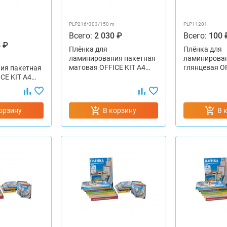
PLP216*303/150 m
PLP11201
Всего:
2 030 ₽
Всего:
100 
 ₽
Плёнка для
Плёнка для
ламинирования пакетная
ламинирован
матовая OFFICE KIT A4…
глянцевая OF
ия пакетная
CE KIT А4…
орзину
В корзину
В 