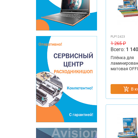
PLP12423
1 265 ₽
Всего:
1 140
Плёнка для
ламинирован
матовая OFFI
В к