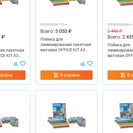
PLP303*426/175 m
PLP303*426/80 m
Всего:
5 050 ₽
2 445 ₽
 ₽
Всего:
2 43
Плёнка для
ламинирования пакетная
Плёнка для
матовая OFFICE KIT А3…
ия пакетная
ламинирован
CE KIT А3…
матовая OFF
орзину
В корзину
В 