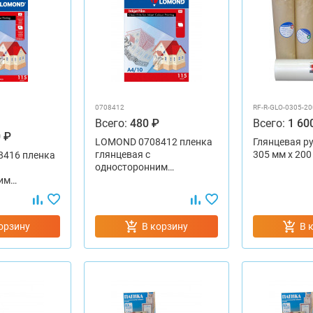
0708412
RF-R-GLO-0305-20
Всего:
480 ₽
Всего:
1 60
 ₽
LOMOND 0708412 пленка
Глянцевая ру
глянцевая с
305 мм х 200
416 пленка
односторонним…
им…
орзину
В корзину
В 