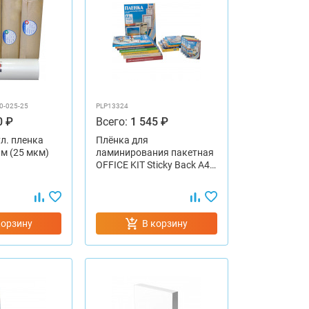
0-025-25
PLP13324
0 ₽
Всего:
1 545 ₽
л. пленка
Плёнка для
 м (25 мкм)
ламинирования пакетная
OFFICE KIT Sticky Back А4…
корзину
В корзину