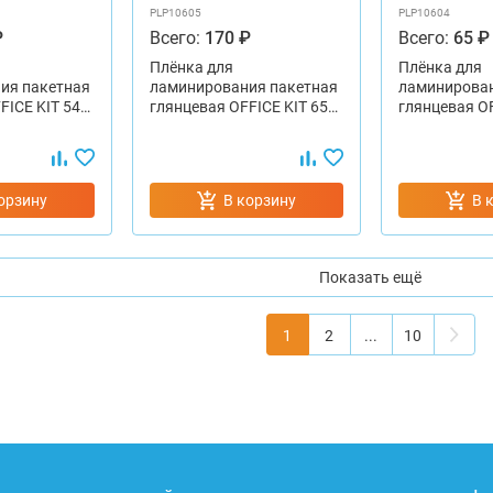
PLP10605
PLP10604
₽
Всего:
170 ₽
Всего:
65 ₽
Плёнка для
Плёнка для
ия пакетная
ламинирования пакетная
ламинирован
FICE KIT 54…
глянцевая OFFICE KIT 65…
глянцевая OF
орзину
В корзину
В 
Показать ещё
1
2
...
10