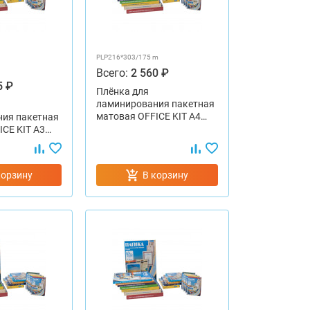
PLP216*303/175 m
Всего:
2 560 ₽
5 ₽
Плёнка для
ламинирования пакетная
матовая OFFICE KIT А4…
ия пакетная
ICE KIT А3…
корзину
В корзину