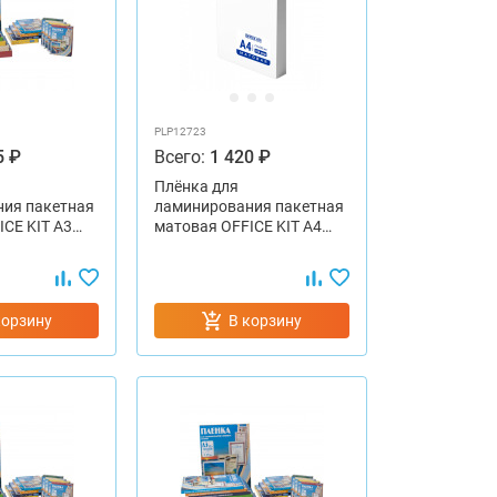
PLP12723
5 ₽
Всего:
1 420 ₽
Плёнка для
ия пакетная
ламинирования пакетная
ICE KIT А3…
матовая OFFICE KIT А4…
корзину
В корзину