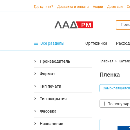
Где купить?
Доставка и оплата
Акции
Демо зал
С
Все разделы
Оргтехника
Расход
Производитель
Главная
>
Катал
Пленка
Формат
Тип печати
Самоклеящаяся
Тип покрытия
По популяр
Фасовка
Назначение