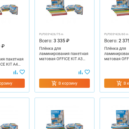
PLP303*426/75 m
PLP303*426/60 m
Всего:
3 335 ₽
Всего:
2 37
 ₽
Плёнка для
Плёнка для
ламинирования пакетная
ламинирован
матовая OFFICE KIT А3…
матовая OFF
ия пакетная
CE KIT А4…
орзину
В корзину
В 