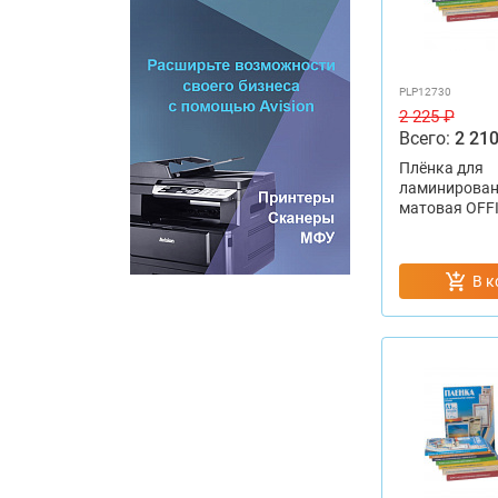
PLP12730
2 225 ₽
Всего:
2 210
Плёнка для
ламинирован
матовая OFFI
В к