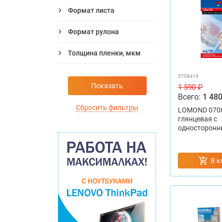
Формат листа
Формат рулона
Толщина пленки, мкм
0708416
Показать
1 590 ₽
Всего:
1 480
Сбросить фильтры
LOMOND 0708
глянцевая с
односторонн
В к