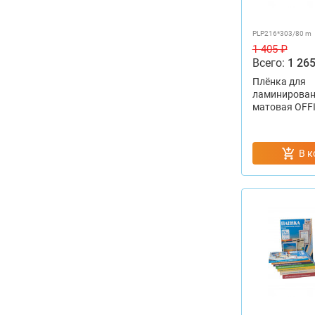
PLP216*303/80 m
1 405 ₽
Всего:
1 265
Плёнка для
ламинирован
матовая OFFI
В к