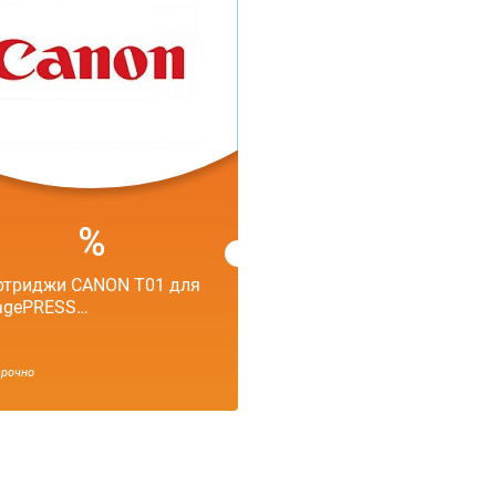
ртриджи CANON T01 для
agePRESS…
срочно