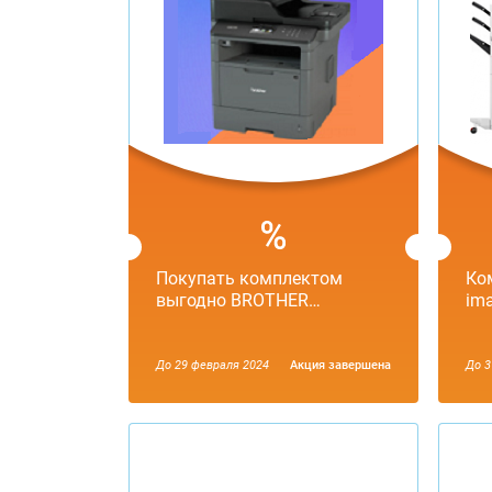
Покупать комплектом
Ко
выгодно BROTHER…
im
До 29 февраля 2024
Aкция завершена
До 3