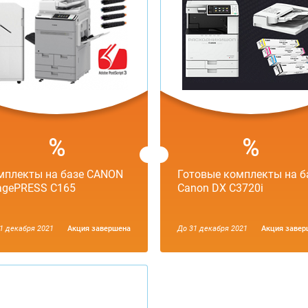
мплекты на базе CANON
Готовые комплекты на б
agePRESS C165
Canon DX C3720i
1 декабря 2021
Aкция завершена
До 31 декабря 2021
Aкция завер