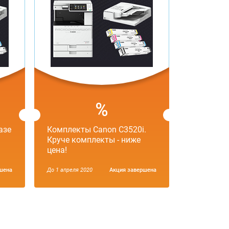
азе
Комплекты Canon C3520i.
Круче комплекты - ниже
цена!
шена
До 1 апреля 2020
Aкция завершена