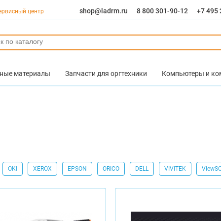
shop@ladrm.ru
8 800 301-90-12
+7 495 
ервисный центр
ные материалы
Запчасти для оргтехники
Компьютеры и к
OKI
XEROX
EPSON
ORICO
DELL
VIVITEK
ViewS