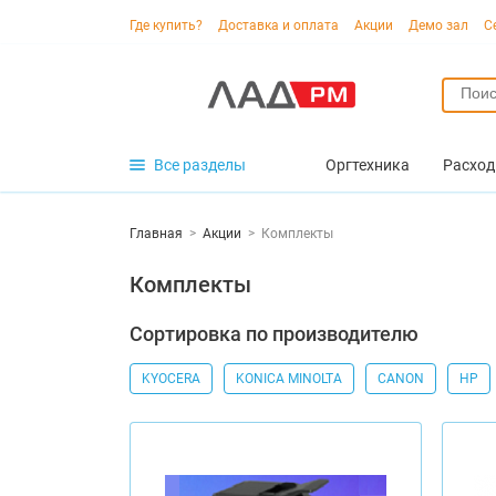
Где купить?
Доставка и оплата
Акции
Демо зал
С
Все разделы
Оргтехника
Расход
Главная
>
Акции
>
Комплекты
Комплекты
Сортировка по производителю
KYOCERA
KONICA MINOLTA
CANON
HP