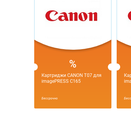
Картриджи CANON T07 для
Ка
imagePRESS C165
im
Бессрочно
Бес