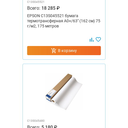
C13S045521
Всего:
18 285 ₽
EPSON C13S045521 бумага
термотрансферная А0+/63" (162 см) 75
г/м2, 175 метров
В корзину
C13S045480
Всего:
5 180 ₽