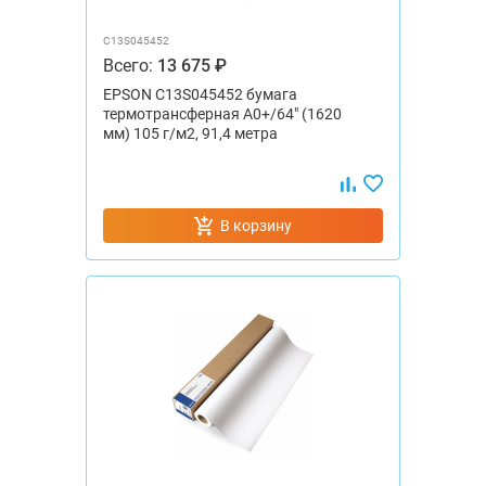
C13S045452
Всего:
13 675 ₽
EPSON C13S045452 бумага
термотрансферная А0+/64" (1620
мм) 105 г/м2, 91,4 метра
В корзину