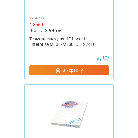
CET2741U
4 856 ₽
Всего:
3 986 ₽
Термопленка для HP LaserJet
Enterprise M806/M830, CET2741U
В корзину