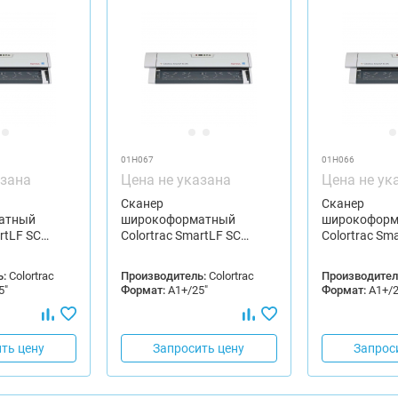
01H067
01H066
азана
Цена не указана
Цена не ук
Сканер
Сканер
атный
широкоформатный
широкоформ
rtLF SC…
Colortrac SmartLF SC…
Colortrac Sm
:
Colortrac
Производитель:
Colortrac
Производител
5"
Формат:
A1+/25"
Формат:
A1+/2
ть цену
Запросить цену
Запрос