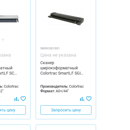
5800C001001
азана
Цена не указана
Сканер
атный
широкоформатный
artLF SC…
Colortrac SmartLF SGi…
ь:
Colortrac
Производитель:
Colortrac
2"
Формат:
А0+/44"
ить цену
Запросить цену