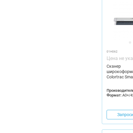
01H062
Цена не ук
Сканер
широкоформ
Colortrac Sma
Производитель
Формат:
А0+/4
Запроси