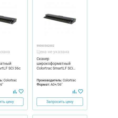
5500C002002
азана
Цена не указана
Сканер
атный
широкоформатный
rtLF SCi 36c
Colortrac SmartLF SCi…
ь:
Colortrac
Производитель:
Colortrac
6"
Формат:
А0+/36"
ить цену
Запросить цену