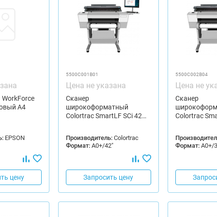
5500C001B01
5500C002B04
азана
Цена не указана
Цена не ук
 WorkForce
Сканер
Сканер
ковый А4
широкоформатный
широкоформ
Colortrac SmartLF SCi 42…
Colortrac Sm
:
EPSON
Производитель:
Colortrac
Производител
Формат:
А0+/42"
Формат:
А0+/3
ть цену
Запросить цену
Запрос