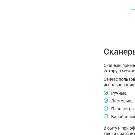
Сканеры
Сканеры примен
которую можно
Сейчас пользов
использования.
Ручные.
Листовые.
Планшетны
Барабанные
В быту и при о
так как рассчи