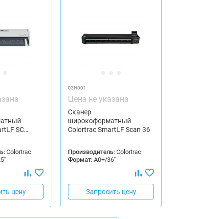
03N001
азана
Цена не указана
Сканер
атный
широкоформатный
artLF SC…
Colortrac SmartLF Scan 36
ь:
Colortrac
Производитель:
Colortrac
5"
Формат:
А0+/36"
ить цену
Запросить цену