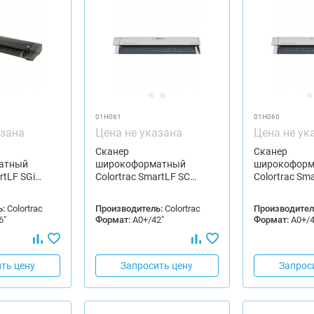
01H061
01H060
азана
Цена не указана
Цена не ук
Сканер
Сканер
атный
широкоформатный
широкоформ
rtLF SGi…
Colortrac SmartLF SC…
Colortrac Sm
:
Colortrac
Производитель:
Colortrac
Производител
6"
Формат:
А0+/42"
Формат:
А0+/4
ть цену
Запросить цену
Запрос