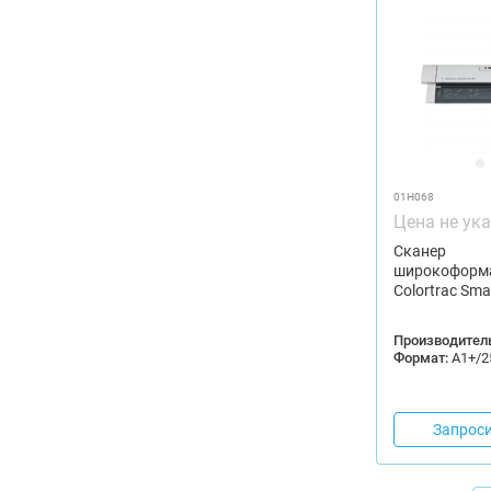
01H068
Цена не ук
Сканер
широкоформ
Colortrac Sma
Производитель
Формат:
A1+/2
Запроси