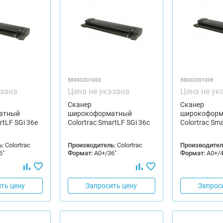
5800C001003
5800C001006
азана
Цена не указана
Цена не ук
Сканер
Сканер
атный
широкоформатный
широкоформ
rtLF SGi 36e
Colortrac SmartLF SGi 36c
Colortrac Sma
:
Colortrac
Производитель:
Colortrac
Производител
6"
Формат:
А0+/36"
Формат:
А0+/4
ть цену
Запросить цену
Запрос