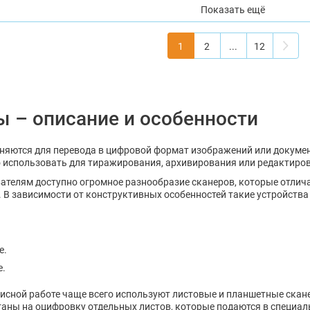
Показать ещё
1
2
...
12
 – описание и особенности
яются для перевода в цифровой формат изображений или докумен
 использовать для тиражирования, архивирования или редактиро
ателям доступно огромное разнообразие сканеров, которые отлич
 В зависимости от конструктивных особенностей такие устройства 
е.
.
фисной работе чаще всего используют листовые и планшетные скане
таны на оцифровку отдельных листов, которые подаются в специал