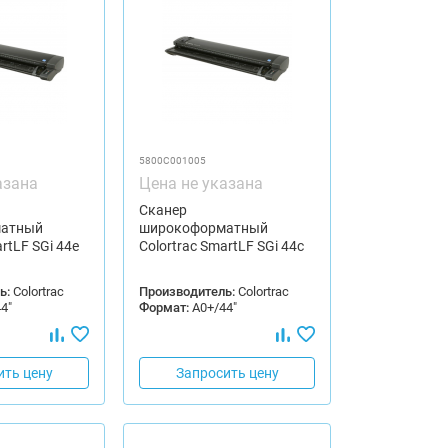
5800C001005
азана
Цена не указана
Сканер
атный
широкоформатный
rtLF SGi 44e
Colortrac SmartLF SGi 44c
ь:
Colortrac
Производитель:
Colortrac
4"
Формат:
А0+/44"
ить цену
Запросить цену