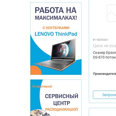
B11B250401
Цена не ук
Сканер Epson
DS-870 пото
Производитель
Запроси