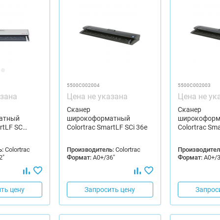
5500C002004
5500C002003
азана
Цена не указана
Цена не ук
Сканер
Сканер
атный
широкоформатный
широкоформ
rtLF SC…
Colortrac SmartLF SCi 36e
Colortrac Sma
:
Colortrac
Производитель:
Colortrac
Производител
2"
Формат:
А0+/36"
Формат:
А0+/3
ть цену
Запросить цену
Запрос