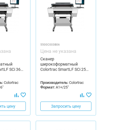
5500C003B06
азана
Цена не указана
Сканер
атный
широкоформатный
artLF SCi 36…
Colortrac SmartLF SCi 25…
ь:
Colortrac
Производитель:
Colortrac
6"
Формат:
A1+/25"
ить цену
Запросить цену