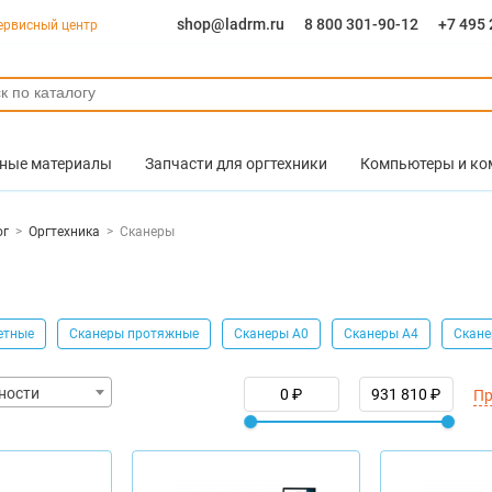
shop@ladrm.ru
8 800 301-90-12
+7 495 
ервисный центр
ные материалы
Запчасти для оргтехники
Компьютеры и к
ог
>
Оргтехника
>
Сканеры
етные
Сканеры протяжные
Сканеры А0
Сканеры А4
Скане
ности
Пр