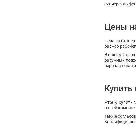
сканере оцифро
Цены н
Цена на сканер
размер рабочег
В нашем катало
разумный подхо
переплачивая з
Купить 
Чтобы купить с
нашей компани
Также согласов
Квалифицирован