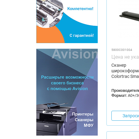
5800C001004
Цена не ук
Сканер
широкоформ
Colortrac Sma
Производитель
Формат:
А0+/3
Запроси