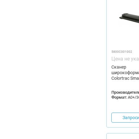
5800C001002
Цена не ук
Сканер
широкоформ
Colortrac Sma
Производитель
Формат:
А0+/3
Запроси