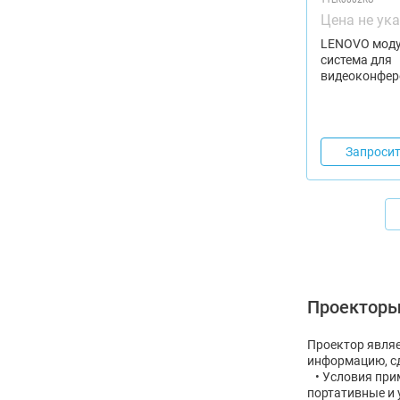
Цена не ук
LENOVO мод
система для
видеоконфер
Запросит
Проекторы
Проектор явля
информацию, сд
• Условия прим
портативные и 