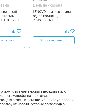
азана
Цена не указана
ференц-хаб
LENOVO комплекты для
ub for MS
одной комнаты,
 11H10002RU
20WA0006RK
ть аналог
Запросить аналог
го можно визуализировать передаваемую
данного устройства являются:
тся для офисных помещений. Такие устройства
используют модели, которые превосходно