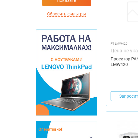
Показать
Сбросить фильтры
PT-LMW420
Цена не ук
Проектор PA
LMW420
Запросит