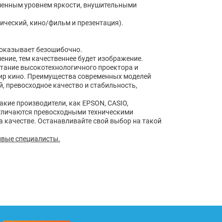
шенным уровнем яркости, внушительными
ческий, кино/фильм и презентация).
показывает безошибочно.
ние, тем качественнее будет изображение.
етание высокотехнологичного проектора и
мир кино. Преимущества современных моделей
, превосходное качество и стабильность,
кие производители, как EPSON, CASIO,
отличаются превосходными техническими
а качестве. Останавливайте свой выбор на такой
ивые специалисты.