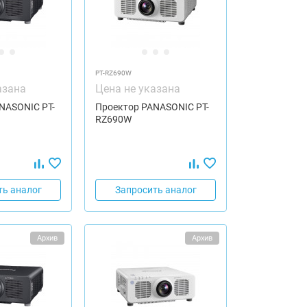
PT-RZ690W
азана
Цена не указана
NASONIC PT-
Проектор PANASONIC PT-
RZ690W
ть аналог
Запросить аналог
Архив
Архив