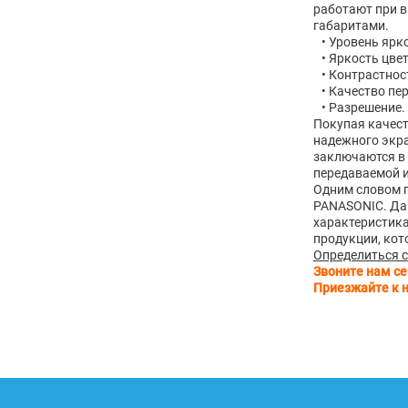
работают при 
габаритами.
• Уровень ярко
• Яркость цвет
• Контрастност
• Качество пе
• Разрешение. 
Покупая качест
надежного экра
заключаются в 
передаваемой 
Одним словом п
PANASONIC. Дан
характеристика
продукции, кот
Определиться с
Звоните нам се
Приезжайте к 