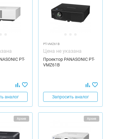
PT-VMZ61B
азана
Цена не указана
NASONIC PT-
Проектор PANASONIC PT-
VMZ61B
ть аналог
Запросить аналог
Архив
Архив