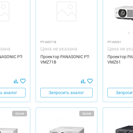
PT-VMZ71B
PT-VMZ61
азана
Цена не указана
Цена не ук
NASONIC PT-
Проектор PANASONIC PT-
Проектор PA
VMZ71B
VMZ61
ь аналог
Запросить аналог
Запроси
Архив
Архив