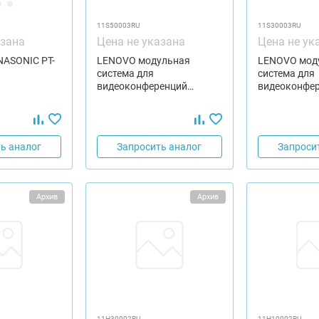
11S50003RU
11S30003RU
азана
Цена не указана
Цена не ук
NASONIC PT-
LENOVO модульная
LENOVO мод
система для
система для
видеоконференций…
видеоконфе
ь аналог
Запросить аналог
Запроси
Архив
Архив
11H30002RU
11H10002RU