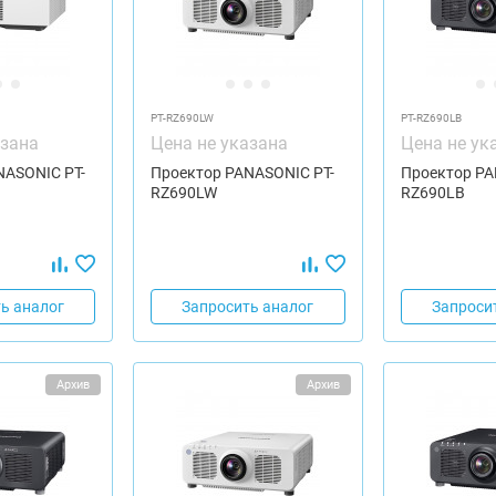
PT-RZ690LW
PT-RZ690LB
азана
Цена не указана
Цена не ук
NASONIC PT-
Проектор PANASONIC PT-
Проектор PA
RZ690LW
RZ690LB
ь аналог
Запросить аналог
Запроси
Архив
Архив