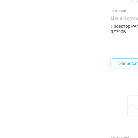
PT-RZ790B
Цена не ук
Проектор PA
RZ790B
Запросит
11LR0002RU