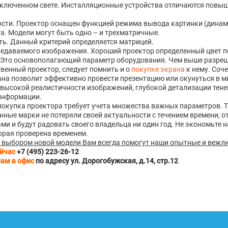
включенном свете. Инсталляционные устройства отличаются повы
сти. Проектор оснащен функцией режима вывода картинки (динами
а. Модели могут быть одно – и трехматричные.
ь. Данный критерий определяется матрицей.
редаваемого изображения. Хороший проектор определенный цвет 
Это основополагающий параметр оборудования. Чем выше разреше
венный проектор, следует помнить и о
покупке экрана
к нему. Соч
на позволит эффективно провести презентацию или окунуться в 
высокой реалистичности изображений, глубокой детализации теней
информации.
окупка проектора требует учета множества важных параметров. Та
ные марки не потеряли своей актуальности с течением времени, 
ми и будут радовать своего владельца ни один год. Не экономьте н
орая проверена временем.
 выбором новой модели Вам всегда помогут наши опытные и вежл
йчас
+7 (495) 223-26-12
нам в
офис
по адресу ул. Дорогобужская, д.14, стр.12