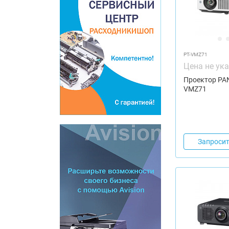
PT-VMZ71
Цена не ук
Проектор PA
VMZ71
Запросит