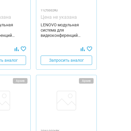
11LT0002RU
азана
Цена не указана
ульная
LENOVO модульная
система для
ренций…
видеоконференций…
ть аналог
Запросить аналог
Архив
Архив
20WA0006RK