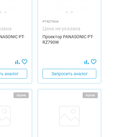
PT-RZ790W
азана
Цена не указана
NASONIC PT-
Проектор PANASONIC PT-
RZ790W
ть аналог
Запросить аналог
Архив
Архив