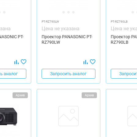
PT-RZ790LW
PT-RZ790LB
азана
Цена не указана
Цена не ук
NASONIC PT-
Проектор PANASONIC PT-
Проектор PA
RZ790LW
RZ790LB
ь аналог
Запросить аналог
Запроси
Архив
Архив