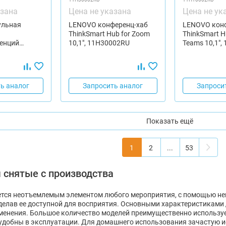
азана
Цена не указана
Цена не ук
ульная
LENOVO конференц-хаб
LENOVO кон
ThinkSmart Hub for Zoom
ThinkSmart H
енций…
10,1", 11H30002RU
Teams 10,1",
ь аналог
Запросить аналог
Запроси
Показать ещё
1
2
...
53
 снятые с производства
ется неотъемлемым элементом любого мероприятия, с помощью не
елав ее доступной для восприятия. Основными характеристиками 
енения. Большое количество моделей преимущественно используе
удобны в эксплуатации. Для домашнего использования зачастую 