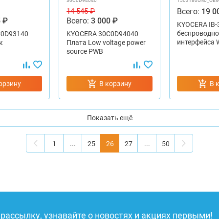
30C0D94040
1503T80UN0_OE
Всего:
19 0
14 545 ₽
 ₽
Всего:
3 000 ₽
KYOCERA IB-
беспроводно
C0D93140
KYOCERA 30C0D94040
интерфейса W
к
Плата Low voltage power
source PWB
орзину
В корзину
В 
Показать ещё
1
...
25
26
27
...
50
рассылку, узнавайте о новостях и акциях первыми!