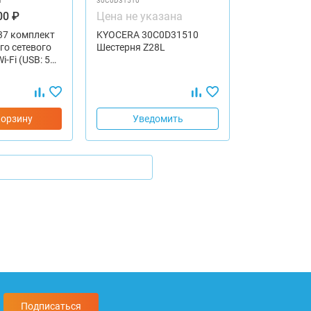
M
30C0D31510
00 ₽
Цена не указана
37 комплект
KYOCERA 30C0D31510
го сетевого
Шестерня Z28L
i-Fi (USB: 5…
корзину
Уведомить
Подписаться