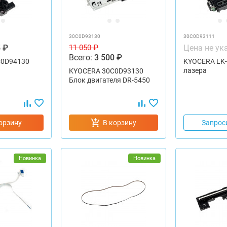
30C0D93130
30C0D93111
 ₽
Цена не ук
11 050 ₽
Всего:
3 500 ₽
C0D94130
KYOCERA LK-
лазера
KYOCERA 30C0D93130
Блок двигателя DR-5450
орзину
В корзину
Запрос
Новинка
Новинка