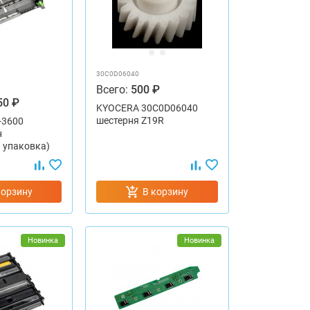
30C0D06040
Всего:
500 ₽
50 ₽
KYOCERA 30C0D06040
шестерня Z19R
-3600
н
 упаковка)
корзину
В корзину
Новинка
Новинка