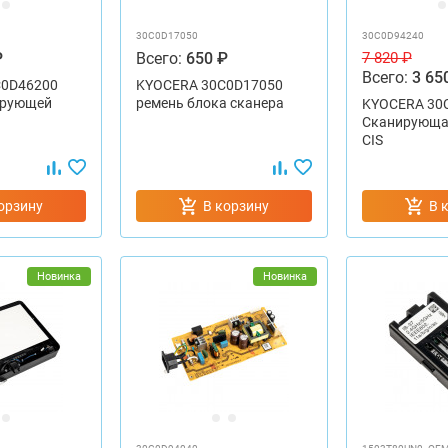
30C0D17050
30C0D94240
₽
Всего:
650 ₽
7 820 ₽
Всего:
3 65
C0D46200
KYOCERA 30C0D17050
ирующей
ремень блока сканера
KYOCERA 30
Сканирующа
CIS
орзину
В корзину
В 
Новинка
Новинка