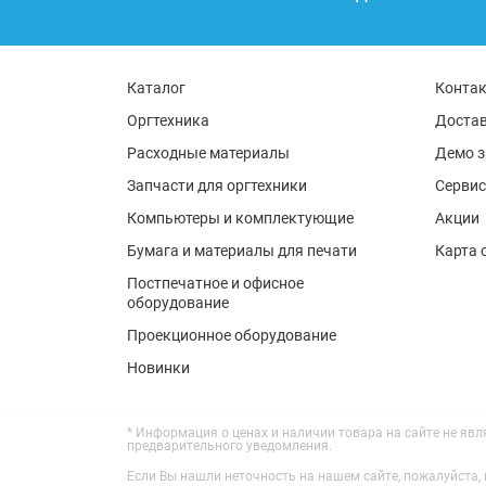
Каталог
Конта
Оргтехника
Достав
Расходные материалы
Демо з
Запчасти для оргтехники
Сервис
Компьютеры и комплектующие
Акции
Бумага и материалы для печати
Карта 
Постпечатное и офисное
оборудование
Проекционное оборудование
Новинки
* Информация о ценах и наличии товара на сайте не яв
предварительного уведомления.
Если Вы нашли неточность на нашем сайте, пожалуйста, 