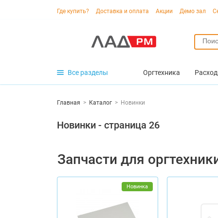
Где купить?
Доставка и оплата
Акции
Демо зал
С
Все разделы
Оргтехника
Расход
Главная
>
Каталог
>
Новинки
Новинки - cтраница 26
Запчасти для оргтехник
Новинка