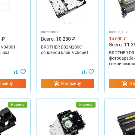
D02M20001
DR3600_TEX
 ₽
Всего:
10 230 ₽
14 090 ₽
Всего:
11 3
1N04001
BROTHER D02M20001
ышка
основной блок в сборе L
BROTHER DR
фотобараба
(техническая
орзину
В корзину
В 
Новинка
Новинка