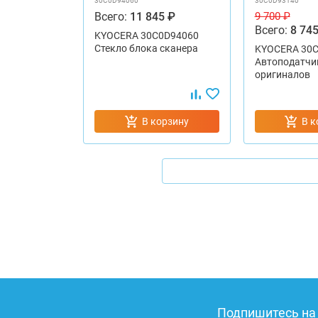
30C0D94060
30C0D93140
Всего:
11 845 ₽
9 700 ₽
Всего:
8 745
KYOCERA 30C0D94060
Стекло блока сканера
KYOCERA 30
Автоподатчи
оригиналов
В корзину
В к
Подпишитесь на 