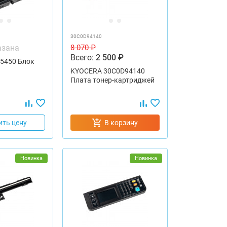
30C0D94140
азана
8 070 ₽
Всего:
2 500 ₽
5450 Блок
KYOCERA 30C0D94140
Плата тонер-картриджей
ить цену
В корзину
Новинка
Новинка