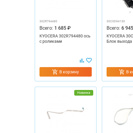
302R794480
30C0D94130
Всего:
1 685 ₽
Всего:
6 945
KYOCERA 302R794480 ось
KYOCERA 30
с роликами
Блок выхода
В корзину
В к
Новинка