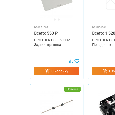
D0005J002
D01N04001
Всего:
550 ₽
Всего:
1 520
BROTHER D0005J002,
BROTHER D0
Задняя крышка
Передняя кр
В корзину
В к
Новинка