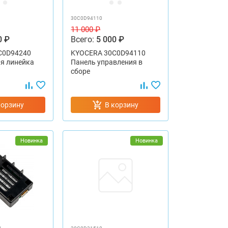
30C0D94110
11 000 ₽
0 ₽
Всего:
5 000 ₽
C0D94240
KYOCERA 30C0D94110
я линейка
Панель управления в
сборе
корзину
В корзину
Новинка
Новинка