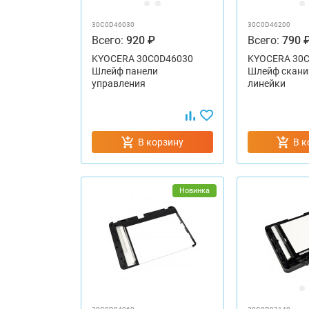
30C0D46030
30C0D46200
Всего:
920 ₽
Всего:
790 
KYOCERA 30C0D46030
KYOCERA 30
Шлейф панели
Шлейф скан
управления
линейки
В корзину
В к
Новинка