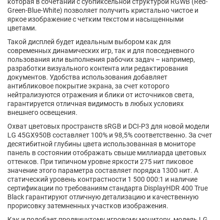
которая в сочетании с субпиксельной структурой RGWB (Red-
Green-Blue-White) позволяет получить кристально чистое и
яркое изображение с четким текстом и насыщенными
цветами.
Такой дисплей будет идеальным выбором как для
современных динамических игр, так и для повседневного
пользования или выполнения рабочих задач – например,
разработки визуального контента или редактирования
документов. Удобства использования добавляет
антибликовое покрытие экрана, за счет которого
нейтрализуются отражения и блики от источников света,
гарантируется отличная видимость в любых условиях
внешнего освещения.
Охват цветовых пространств sRGB и DCI-P3 для новой модели
LG 45GX950B составляет 100% и 98,5% соответственно. За счет
десятибитной глубины цвета использованная в мониторе
панель в состоянии отображать свыше миллиарда цветовых
оттенков. При типичном уровне яркости 275 нит пиковое
значение этого параметра составляет порядка 1300 нит. А
статический уровень контрастности 1 500 000:1 и наличие
сертификации по требованиям стандарта DisplayHDR 400 True
Black гарантируют отличную детализацию и качественную
прорисовку затемненных участков изображения.
Как и подобает продвинутому игровому монитору, модель LG