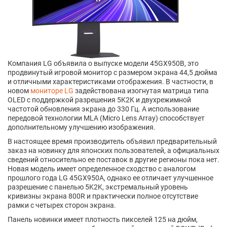
Компания LG объявила о выпуске модели 45GX950B, это
продвинутый игровой монитор с размером экрана 44,5 дюйма
и отличными характеристиками отображения. В частности, в
новом
мониторе LG
задействована изогнутая матрица типа
OLED с поддержкой разрешения 5K2K и двухрежимной
частотой обновления экрана до 330 Гц. А использование
передовой технологии MLA (Micro Lens Array) способствует
дополнительному улучшению изображения.
В настоящее время производитель объявил предварительный
заказ на новинку для японских пользователей, а официальных
сведений относительно ее поставок в другие регионы пока нет.
Новая модель имеет определенное сходство с аналогом
прошлого года LG 45GX950A, однако ее отличает улучшенное
разрешение с панелью 5K2K, экстремальный уровень
кривизны экрана 800R и практически полное отсутствие
рамки с четырех сторон экрана.
Панель новинки имеет плотность пикселей 125 на дюйм,