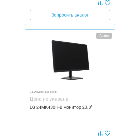
Запросить аналог
Архив
24MK430H-B.ARUZ
Цена не указана
LG 24MK430H-B монитор 23.8"