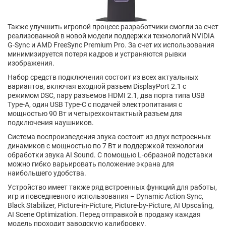
Также улучшить игровой процесс разработчики смогли за счет
реализованной в новой модели поддержки технологий NVIDIA
G-Sync и AMD FreeSync Premium Pro. За счет их использования
минимизируется потеря кадров и устраняются рывки
изображения.
Набор средств подключения состоит из всех актуальных
вариантов, включая входной разъем DisplayPort 2.1 с
режимом DSC, пару разъемов HDMI 2.1, два порта типа USB
Type-A, один USB Type-C с подачей электропитания с
мощностью 90 Вт и четырехконтактный разъем для
подключения наушников.
Система воспроизведения звука состоит из двух встроенных
динамиков с мощностью по 7 Вт и поддержкой технологии
обработки звука AI Sound. С помощью L-образной подставки
можно гибко варьировать положение экрана для
наибольшего удобства.
Устройство имеет также ряд встроенных функций для работы,
игр и повседневного использования – Dynamic Action Sync,
Black Stabilizer, Picture-in-Picture, Picture-by-Picture, AI Upscaling,
AI Scene Optimization. Перед отправкой в продажу каждая
модель проходит заводскую калибровку.