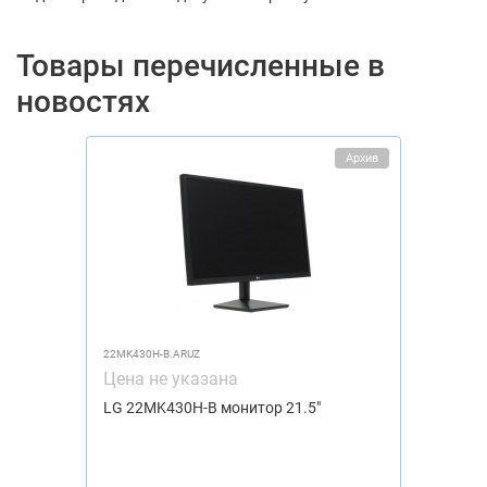
Товары перечисленные в
новостях
Архив
22MK430H-B.ARUZ
Цена не указана
LG 22MK430H-B монитор 21.5"