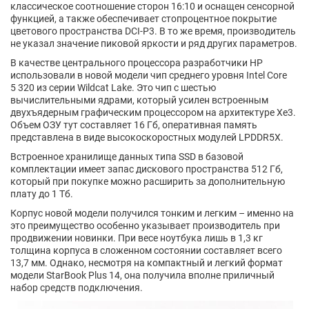
классическое соотношение сторон 16:10 и оснащен сенсорной
функцией, а также обеспечивает стопроцентное покрытие
цветового пространства DCI-P3. В то же время, производитель
не указал значение пиковой яркости и ряд других параметров.
В качестве центрального процессора разработчики HP
использовали в новой модели чип среднего уровня Intel Core
5 320 из серии Wildcat Lake. Это чип с шестью
вычислительными ядрами, который усилен встроенным
двухъядерным графическим процессором на архитектуре Xe3.
Объем ОЗУ тут составляет 16 Гб, оперативная память
представлена в виде высокоскоростных модулей LPDDR5X.
Встроенное хранилище данных типа SSD в базовой
комплектации имеет запас дискового пространства 512 Гб,
который при покупке можно расширить за дополнительную
плату до 1 Тб.
Корпус новой модели получился тонким и легким – именно на
это преимущество особенно указывает производитель при
продвижении новинки. При весе ноутбука лишь в 1,3 кг
толщина корпуса в сложенном состоянии составляет всего
13,7 мм. Однако, несмотря на компактный и легкий формат
модели StarBook Plus 14, она получила вполне приличный
набор средств подключения.