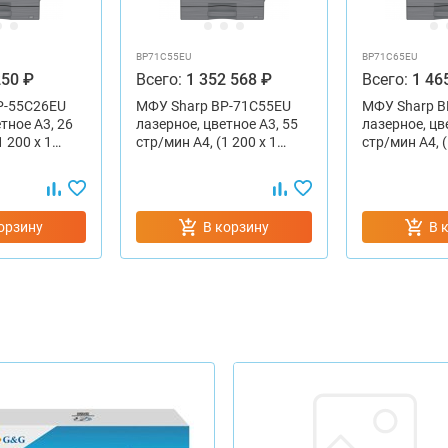
BP71C55EU
BP71C65EU
250 ₽
Всего:
1 352 568 ₽
Всего:
1 46
P-55C26EU
МФУ Sharp BP-71C55EU
МФУ Sharp B
тное А3, 26
лазерное, цветное А3, 55
лазерное, цв
1 200 х 1…
стр/мин A4, (1 200 х 1…
стр/мин A4, (
орзину
В корзину
В 