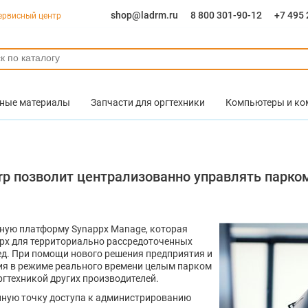
shop@ladrm.ru
8 800 301-90-12
+7 495 
ервисный центр
ные материалы
Запчасти для оргтехники
Компьютеры и к
rp позволит централизованно управлять парко
чную платформу Synappx Manage, которая
px для территориально рассредоточенных
ед. При помощи нового решения предприятия и
ия в режиме реального времени целым парком
оргтехникой других производителей.
ную точку доступа к администрированию