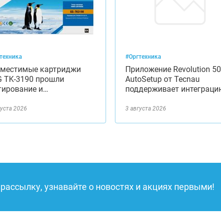
техника
#Оргтехника
местимые картриджи
Приложение Revolution 50
 TK-3190 прошли
AutoSetup от Tecnau
тирование и…
поддерживает интеграц
густа 2026
3 августа 2026
рассылку, узнавайте о новостях и акциях первыми!