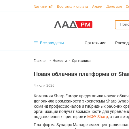
Где купить?
Доставка и оплата
Акции
Демо зал
С
Все разделы
Оргтехника
Расход
Главная
>
Новости
>
Оргтехника
Новая облачная платформа от Sha
4 июля 2026
Компания Sharp Europe представила новую обла
дополнила возможности экосистемы Sharp Synap
команд профессионалов и гибридных рабочих ср
организации получат возможности для управлен
подключенных принтеров и
МФУ Sharp
, а также 
Платформа Synappx Manage имеет централизован