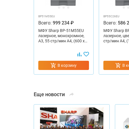
BP51M55EU
BP55C26EU
Всего:
999 234 ₽
Всего:
586 
МФУ Sharp BP-51M55EU
МФУ Sharp B
лазерное, монохромное,
лазерное, цве
А3, 55 стр/мин A4, (600 x…
стр/мин A4, (
В корзину
В к
Еще новости