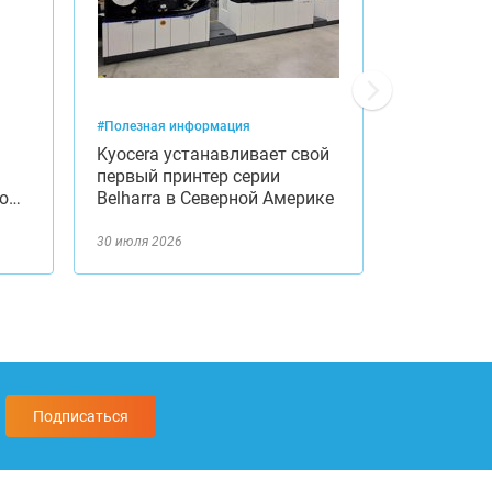
#Полезная информация
#Оргтехника
Kyocera устанавливает свой
Модерниз
первый принтер серии
с первым 
ию…
Belharra в Северной Америке
США принт
30 июля 2026
29 июля 2026
Подписаться