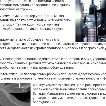
инг осуществляются при помощи единого
дование компании или организации к единой
ожностями настройки.
ли МФУ администратор устройства может
вания, выявлять потенциальные технические
и поломок. Также администратор имеет
ния оборудования для отдельных групп
арком печатного оборудования за счет
отребности в использовании дополнительного оборудования или с
остями удаленного централизованного обновления и оперативной 
мы могут дистанционно подключаться к принтерам и МФУ, управлят
хобслуживанию. В результате экономится рабочее время, сокращ
 техобслуживания или настройки оборудования.
автоматизации повседневных рабочих процессов и дает возможнос
 данные и формирует отчетность относительно экологичности инф
С выпуском этого решения Sharp расширяет с
облачной экосистемы управления процессами 
Synappx Manage позволяет интегрировать в е
управления документами, интеллектуального
оборудования.