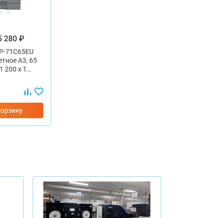
5 280 ₽
P-71C65EU
етное А3, 65
1 200 х 1…
корзину