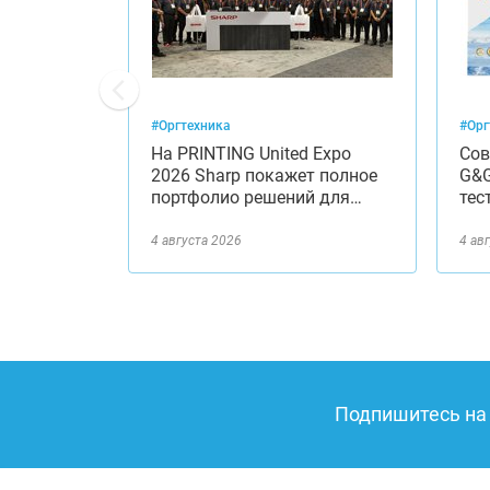
#Оргтехника
#Орг
водства и
На PRINTING United Expo
Сов
изнеса с
2026 Sharp покажет полное
G&G
anon…
портфолио решений для…
тес
4 августа 2026
4 ав
Подпишитесь на 