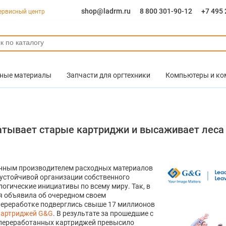
shop@ladrm.ru
8 800 301-90-12
+7 495 
ервисный центр
ные материалы
Запчасти для оргтехники
Компьютеры и к
батывает старые картриджи и высаживает леса
енным производителем расходных материалов
 устойчивой организации собственного
огические инициативы по всему миру. Так, в
я объявила об очередном своем
 переработке подверглись свыше 17 миллионов
картриджей G&G
. В результате за прошедшие с
 переработанных картриджей превысило