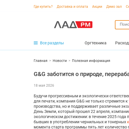
Где купить?
Доставка и оплата
Акции
Демо зал
С
Все разделы
Оргтехника
Расход
Главная
>
Новости
>
Полезная информация
G&G заботится о природе, перера
18 мая 2026
Будучи прогрессивным и экологически ответств
для печати, компания G&G не только стремится к
производства, но и поддерживает различные экол
День Земли, который прошел 22 апреля, компани
экологическом достижении: в течение 2025 года
бывших в употреблении чернильных и тонерных
момента старта программы пять лет количество