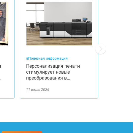
#Полезная информация
#Полезная и
а
Персонализация печати
Гибкость 
стимулирует новые
печатного
…
преобразования в…
новым при
11 июля 2026
9 июля 2026