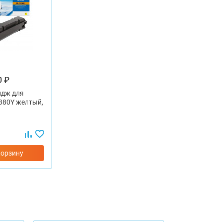
0 ₽
идж для
5380Y желтый,
корзину