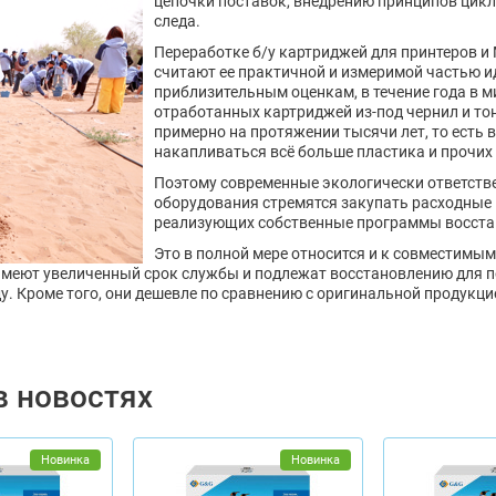
цепочки поставок, внедрению принципов цик
следа.
Переработке б/у картриджей для принтеров и
считают ее практичной и измеримой частью и
приблизительным оценкам, в течение года в
отработанных картриджей из-под чернил и то
примерно на протяжении тысячи лет, то есть 
накапливаться всё больше пластика и прочих
Поэтому современные экологически ответств
оборудования стремятся закупать расходные 
реализующих собственные программы восстан
Это в полной мере относится и к совместимы
имеют увеличенный срок службы и подлежат восстановлению для п
у. Кроме того, они дешевле по сравнению с оригинальной продук
в новостях
Новинка
Новинка