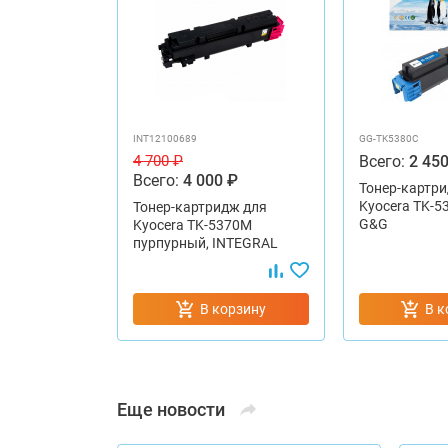
INT12100689
GG-TK5380C
Всего:
2 450
4 700 ₽
Всего:
4 000 ₽
Тонер-картри
Kyocera TK-5
Тонер-картридж для
G&G
Kyocera TK-5370M
пурпурный, INTEGRAL
В корзину
В к
Еще новости