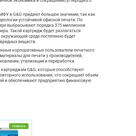
личной экономики и сокращению углеродного
 МФУ в G&G придают большое значение, так как
деологии устойчивой офисной печати. По
 мире выбрасывают порядка 375 миллионов
нера. Такой картридж будет разлагаться
в окружающей среде постепенно будет
 вредных веществ.
енные корпоративные пользователи печатного
материалы для печати у производителей,
овления, утилизации и переработки.
м картриджам G&G, которые способствуют
овторного использования, что сокращает объем
цией и обеспечивают предприятию финансовую
Новинка