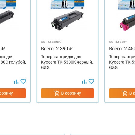
GG-TK5380BK
GG-TK5380Y
 ₽
Всего:
2 390 ₽
Всего:
2 45
дж для
Тонер-картридж для
Тонер-картр
380C голубой,
Kyocera TK-5380K черный,
Kyocera TK-
G&G
G&G
орзину
В корзину
В 