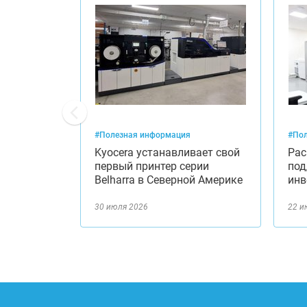
#Полезная информация
#Пол
та
Kyocera устанавливает свой
Рас
ен
первый принтер серии
под
еями…
Belharra в Северной Америке
инв
30 июля 2026
22 и