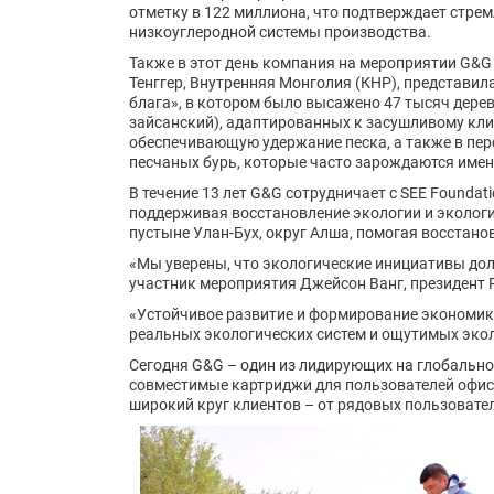
отметку в 122 миллиона, что подтверждает стре
низкоуглеродной системы производства.
Также в этот день компания на мероприятии G&G ×
Тенггер, Внутренняя Монголия (КНР), представи
блага», в котором было высажено 47 тысяч дере
зайсанский), адаптированных к засушливому кли
обеспечивающую удержание песка, а также в пер
песчаных бурь, которые часто зарождаются именн
В течение 13 лет G&G сотрудничает с SEE Foundatio
поддерживая восстановление экологии и экологи
пустыне Улан-Бух, округ Алша, помогая восстан
«Мы уверены, что экологические инициативы долж
участник мероприятия Джейсон Ванг, президент P
«Устойчивое развитие и формирование экономики 
реальных экологических систем и ощутимых экол
Сегодня G&G – один из лидирующих на глобально
совместимые картриджи для пользователей офисн
широкий круг клиентов – от рядовых пользовате