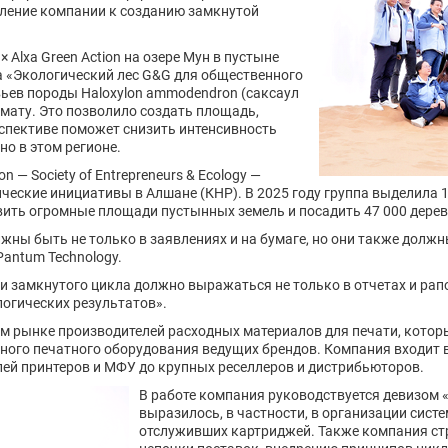
мление компании к созданию замкнутой
 Alxa Green Action на озере Мун в пустыне
ла «Экологический лес G&G для общественного
вьев породы Haloxylon ammodendron (саксаул
мату. Это позволило создать площадь,
спективе поможет снизить интенсивность
о в этом регионе.
n — Society of Entrepreneurs & Ecology —
ческие инициативы в Алшане (КНР). В 2025 году группа выделила 
овить огромные площади пустынных земель и посадить 47 000 дерев
ны быть не только в заявлениях и на бумаге, но они также должн
antum Technology.
замкнутого цикла должно выражаться не только в отчетах и рапорт
огических результатов».
м рынке производителей расходных материалов для печати, котор
ого печатного оборудования ведущих брендов. Компания входит в
лей принтеров и МФУ до крупных реселлеров и дистрибьюторов.
В работе компания руководствуется девизом «
выразилось, в частности, в организации сист
отслуживших картриджей. Также компания ст