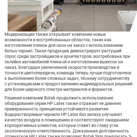
Модернизация также открывает компании новые
возможности в востребованных областях, таких как
изготовление пленок для окон на заказ с использованием
белых чернил. Такая продукция демонстрирует растущий
спрос среди застройщиков и архитекторов, востребована при
оклейке автомобилей пленкой и изготовлении вывесок на
заказ. Благодаря увеличенной скорости производства и
точности цветопередачи, команда теперь лучше подготовлена
к выполнению более сложных задач, тесному сотрудничеству
с установщиками и предоставлению индивидуальных решений
для более широкого спектра материалов и форматов.
Решение компании Botak продолжить использование
оборудования серии HP Latex также отражает ее давнюю
приверженность принципам устойчивого развития.
Водорастворимые чернила HP Latex без запаха улучшают
качество воздуха в помещениях и соответствуют ожиданиям
корпоративных клиентов, которые ставят во главу угла
экологическую ответственность. Доказанная долговечность
отпечатков HP Latex также позволяет Botak Sign предлагать 3-