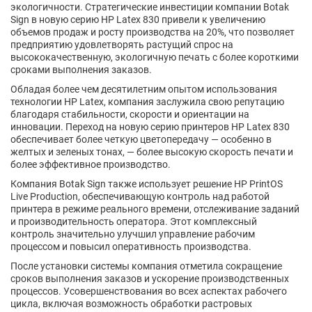
экологичности. Стратегические инвестиции компании Botak
Sign в новую серию HP Latex 830 привели к увеличению
объемов продаж и росту производства на 20%, что позволяет
предприятию удовлетворять растущий спрос на
высококачественную, экологичную печать с более короткими
сроками выполнения заказов.
Обладая более чем десятилетним опытом использования
технологии HP Latex, компания заслужила свою репутацию
благодаря стабильности, скорости и ориентации на
инновации. Переход на новую серию принтеров HP Latex 830
обеспечивает более четкую цветопередачу — особенно в
желтых и зеленых тонах, — более высокую скорость печати и
более эффективное производство.
Компания Botak Sign также использует решение HP PrintOS
Live Production, обеспечивающую контроль над работой
принтера в режиме реального времени, отслеживание заданий
и производительность оператора. Этот комплексный
контроль значительно улучшил управление рабочим
процессом и повысил оперативность производства.
После установки системы компания отметила сокращение
сроков выполнения заказов и ускорение производственных
процессов. Усовершенствования во всех аспектах рабочего
цикла, включая возможность обработки растровых