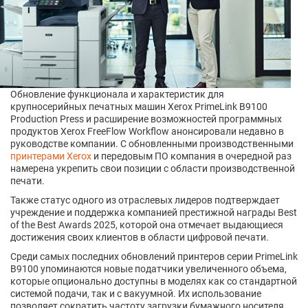
Обновление функционала и характеристик для
крупносерийных печатных машин Xerox PrimeLink B9100
Production Press и расширение возможностей программных
продуктов Xerox FreeFlow Workflow анонсировали недавно в
руководстве компании. С обновленными производственными
принтерами Xerox
и передовым ПО компания в очередной раз
намерена укрепить свои позиции с области производственной
печати.
Также статус одного из отраслевых лидеров подтверждает
учреждение и поддержка компанией престижной награды Best
of the Best Awards 2025, которой она отмечает выдающиеся
достижения своих клиентов в области цифровой печати.
Среди самых последних обновлений принтеров серии PrimeLink
B9100 упоминаются новые податчики увеличенного объема,
которые опционально доступны в моделях как со стандартной
системой подачи, так и с вакуумной. Их использование
позволяет сократить частоту загрузки бумажного носителя,