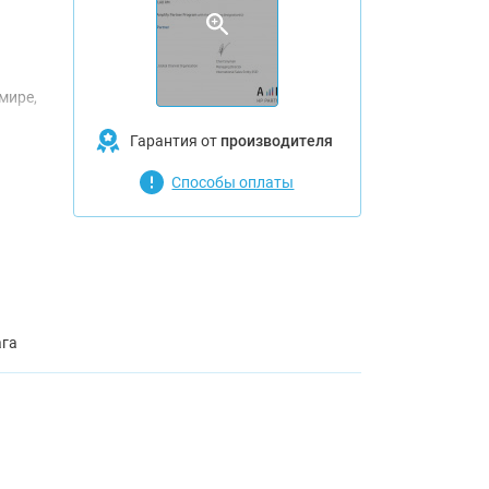
мире,
Гарантия от
производителя
ости
6
Способы оплаты
в
е до
ага
A1/D с