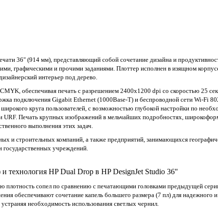
• Точность линии: ±0,1 \%
• Минимальная ширина линии: 0,02 мм
• Максимальная оптическая плотность: 8
печати 36" (914 мм), представляющий собой сочетание дизайна и продуктивно
ими, графическими и прочими заданиями. Плоттер исполнен в изящном корпус
дизайнерский интерьер под дерево.
MYK, обеспечивая печать с разрешением 2400x1200 dpi со скоростью 25 секу
ржка подключения Gigabit Ethernet (1000Base-T) и беспроводной сети Wi-Fi 
 широкого круга пользователей, с возможностью глубокой настройки по необ
и URF. Печать крупных изображений в мельчайших подробностях, широкоформ
ественного выполнения этих задач.
ных и строительных компаний, а также предприятий, занимающихся географи
и государственных учреждений.
 технология HP Dual Drop в HP DesignJet Studio 36"
ую плотность сопел по сравнению с печатающими головками предыдущей серии 
ния обеспечивают сочетание капель большего размера (7 пл) для надежного и
, устраняя необходимость использования светлых чернил.