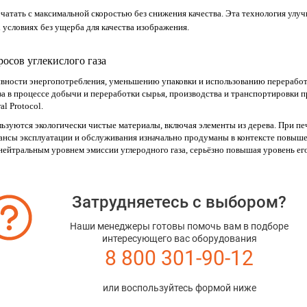
атать с максимальной скоростью без снижения качества. Эта технология улуч
 условиях без ущерба для качества изображения.
росов углекислого газа
ности энергопотребления, уменьшению упаковки и использованию переработан
а в процессе добычи и переработки сырья, производства и транспортировки пр
l Protocol.
льзуются экологически чистые материалы, включая элементы из дерева. При п
ансы эксплуатации и обслуживания изначально продуманы в контексте повышен
 нейтральным уровнем эмиссии углеродного газа, серьёзно повышая уровень его
Затрудняетесь с выбором?
Наши менеджеры готовы помочь вам в подборе
интересующего вас оборудования
8 800 301-90-12
или воспользуйтесь формой ниже