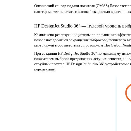
Оптический сенсор подачи носителя (OMAS) Позволяет печ
плоттер может печатать с высокой скоростью в различных
HP DesignJet Studio 36" — нулевой уровень выб
Комплексно реализуя инициативы по повышению эффектив
позволяют добиться сокращения выбросов углекислого газ
картриджей в соответствии с протоколом The CarbonNeutra
При создании HP DesignJet Studio 36″ по максимуму испо
показателем выброса вредоносных летучих веществ, а ню
струйный плоттер HP DesignJet Studio 36" устройством с
перспективе.