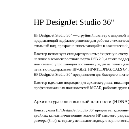
HP DesignJet Studio 36"
HP DesignJet Studio 36" — струйный плоттер с шириной 
предлагающий надёжное решение для работы с техническ
стильный вид, прекрасно вписывающийся в классический 
Плоттер использует стандартную четырёхцветную схему C
наличие высокоскоростного порта USB 2.0, а также подде
значительно упрощающий постановку задач на печать для
печатью поддерживает HP-GL/2, HP-RTL, JPEG, CALS G4 
HP DesignJet Studio 36" предназначен для быстрого и кач
Плоттер идеально подходит для архитектурных, инженер
профессиональных пользователей MCAD, рабочих групп 
Архитектура сопел высокой плотности (HDNA) и
Конструкция HP DesignJet Studio 36" предлагает удвоенн
двойных капель, печатающие головки HP высокого разреше
размера (3 пл), которые уменьшают видимую зернистость