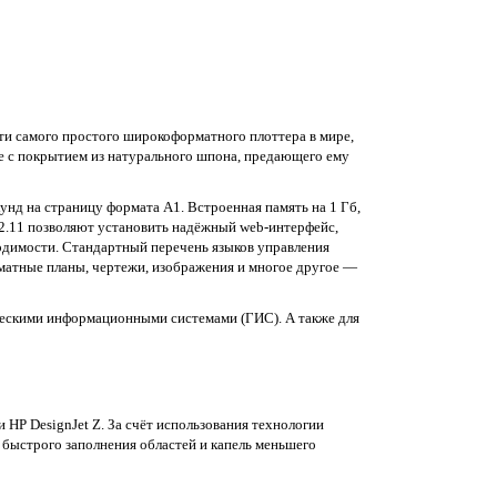
сти самого простого широкоформатного плоттера в мире,
е с покрытием из натурального шпона, предающего ему
нд на страницу формата A1. Встроенная память на 1 Гб,
802.11 позволяют установить надёжный web-интерфейс,
ходимости. Стандартный перечень языков управления
атные планы, чертежи, изображения и многое другое —
ческими информационными системами (ГИС). А также для
HP DesignJet Z. За счёт использования технологии
 быстрого заполнения областей и капель меньшего