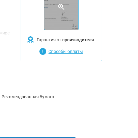
мире,
Гарантия от
производителя
ости
Способы оплаты
5
в
е до
Рекомендованная бумага
A1/D с