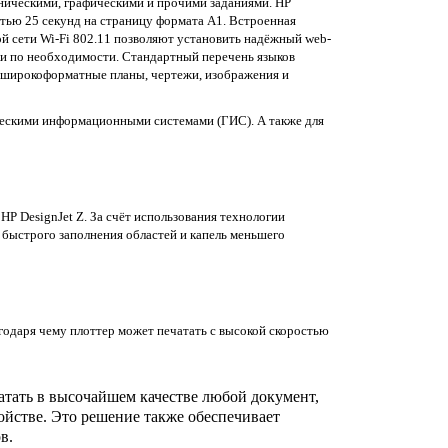
хническими, графическими и прочими заданиями. HP
тью 25 секунд на страницу формата A1. Встроенная
ой сети Wi-Fi 802.11 позволяют установить надёжный web-
ки по необходимости. Стандартный перечень языков
 широкоформатные планы, чертежи, изображения и
ческими информационными системами (ГИС). А также для
P DesignJet Z. За счёт использования технологии
 быстрого заполнения областей и капель меньшего
агодаря чему плоттер может печатать с высокой скоростью
ечатать в высочайшем качестве любой документ,
ойстве. Это решение также обеспечивает
в.