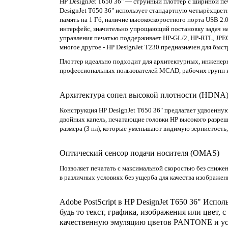
HP DesignJet T650 36" — струйный плоттер с шириной пе
DesignJet T650 36" использует стандартную четырёхцвет
память на 1 Гб, наличие высокоскоростного порта USB 2.
интерфейс, значительно упрощающий постановку задач на
управления печатью поддерживает HP-GL/2, HP-RTL, JPE
многое другое - HP DesignJet T230 предназначен для быст
Плоттер идеально подходит для архитектурных, инженер
профессиональных пользователей MCAD, рабочих групп 
Архитектура сопел высокой плотности (HDNA) и
Конструкция HP DesignJet T650 36" предлагает удвоенну
двойных капель, печатающие головки HP высокого разреше
размера (3 пл), которые уменьшают видимую зернистость
Оптический сенсор подачи носителя (OMAS)
Позволяет печатать с максимальной скоростью без снижен
в различных условиях без ущерба для качества изображен
Adobe PostScript в HP DesignJet T650 36" Испол
будь то текст, графика, изображения или цвет
качественную эмуляцию цветов PANTONE и ус