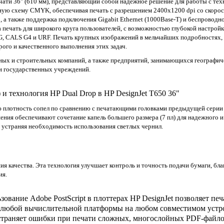
чати 36" (610 мм), представляющий собой надёжное решение для работы с те
ную схему CMYK, обеспечивая печать с разрешением 2400x1200 dpi со скорос
0, а также поддержка подключения Gigabit Ethernet (1000Base-T) и беспроводн
 печать для широкого круга пользователей, с возможностью глубокой настрой
G, CALS G4 и URF. Печать крупных изображений в мельчайших подробностях,
рого и качественного выполнения этих задач.
ных и строительных компаний, а также предприятий, занимающихся географи
и государственных учреждений.
 технология HP Dual Drop в HP DesignJet T650 36"
ю плотность сопел по сравнению с печатающими головками предыдущей серии H
ния обеспечивают сочетание капель большего размера (7 пл) для надежного и
, устраняя необходимость использования светлых чернил.
ия качества. Эта технология улучшает контроль и точность подачи бумаги, бл
ия.
ьзование Adobe PostScript в плоттерах HP DesignJet позволяет п
, с любой вычислительной платформы на любом совместимом устр
траняет ошибки при печати сложных, многослойных PDF-файло