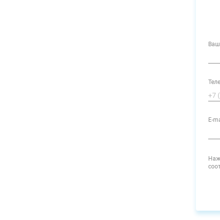
Ваш
Тел
E-ma
Наж
соо