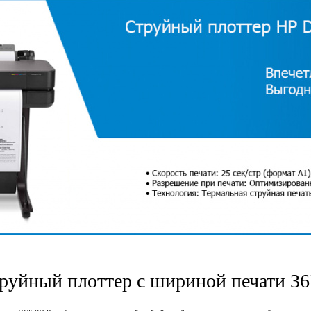
• Сопла печатающей головки: 1376
• Точность линии: ±0,1 \%
• Минимальная ширина линии: 0,
труйный плоттер с шириной печати 36