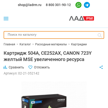
shop@ladrm.ru
8 800 301-90-12
Главная
>
Каталог
>
Расходные материалы
>
Картриджи
Картридж 504A, CE252AX, CANON 723Y
желтый MSE увеличенного ресурса
Сравнить
Отложить
Артикул: 02-21-352142