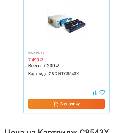
GG-C8543X
7 490 ₽
Всего:
7 200 ₽
Картридж G&G NT-C8543X
В корзину
Цена на Картридж C8543X