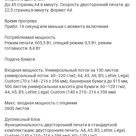
До 45 страниц А4 в минуту. Скорость двусторонней печати: до
22,5 страниц в минуту, формат А4.
Время прогрева
Прибл. 16 секунд или меньше с момента включения
Потребляемая мощность
Режим печати: 605,5 Вт, спящий режим: 0,5 Вт, режим
готовности: 8,4 Вт
Подача бумаги
Входная мощность: Универсальный лоток на 100 листов:
универсальный лоток: 60–220 г/м2, A4, A5, A6, B5, Letter, Legal,
Custom (70 x 148–216 x 356 мм), баннерная бумага до 915 мм,
500 листов универсальная кассета для бумаги: 60–120 г/м2,
A4, A5, B5, Letter, Legal, Custom (140 x 210–216 x 356 мм)
Макс. входная мощность с опциями
2600 листов
Дуплексный блок
Функциональность двусторонней печати в стандартной
комплектации: двусторонняя печать: A4, A5, B5, Letter, Legal,
Custom (140 x 210–216 x 356 мм), 60–120 г/м2