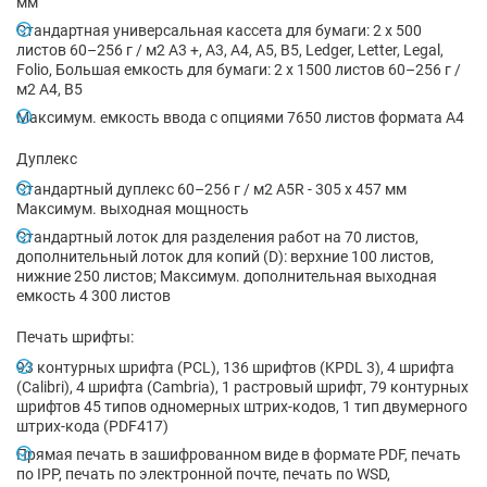
мм
Стандартная универсальная кассета для бумаги: 2 x 500
листов 60–256 г / м2 A3 +, A3, A4, A5, B5, Ledger, Letter, Legal,
Folio, Большая емкость для бумаги: 2 x 1500 листов 60–256 г /
м2 А4, В5
Максимум. емкость ввода с опциями 7650 листов формата А4
Дуплекс
Стандартный дуплекс 60–256 г / м2 A5R - 305 x 457 мм
Максимум. выходная мощность
Стандартный лоток для разделения работ на 70 листов,
дополнительный лоток для копий (D): верхние 100 листов,
нижние 250 листов; Максимум. дополнительная выходная
емкость 4 300 листов
Печать шрифты:
93 контурных шрифта (PCL), 136 шрифтов (KPDL 3), 4 шрифта
(Calibri), 4 шрифта (Cambria), 1 растровый шрифт, 79 контурных
шрифтов 45 типов одномерных штрих-кодов, 1 тип двумерного
штрих-кода (PDF417)
Прямая печать в зашифрованном виде в формате PDF, печать
по IPP, печать по электронной почте, печать по WSD,