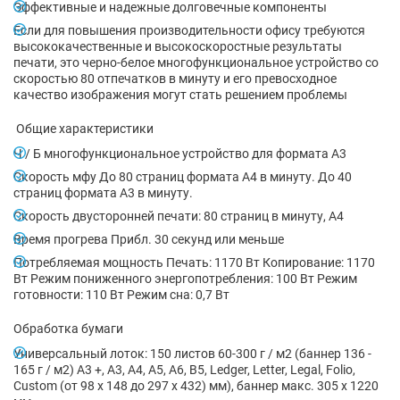
Эффективные и надежные долговечные компоненты
Если для повышения производительности офису требуются
высококачественные и высокоскоростные результаты
печати, это черно-белое многофункциональное устройство со
скоростью 80 отпечатков в минуту и его превосходное
качество изображения могут стать решением проблемы
Общие характеристики
Ч / Б многофункциональное устройство для формата А3
Скорость мфу До 80 страниц формата А4 в минуту. До 40
страниц формата А3 в минуту.
Скорость двусторонней печати: 80 страниц в минуту, A4
Время прогрева Прибл. 30 секунд или меньше
Потребляемая мощность Печать: 1170 Вт Копирование: 1170
Вт Режим пониженного энергопотребления: 100 Вт Режим
готовности: 110 Вт Режим сна: 0,7 Вт
Обработка бумаги
Универсальный лоток: 150 листов 60-300 г / м2 (баннер 136 -
165 г / м2) A3 +, A3, A4, A5, A6, B5, Ledger, Letter, Legal, Folio,
Custom (от 98 x 148 до 297 x 432) мм), баннер макс. 305 x 1220