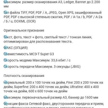
Максимум. размер сканирования A3, Ledger, Banner до 2.200
мм
Тип файла TIFF, PDF, PDF / A, JPEG, Open XPS, зашифрованный
PDF, PDF с высокой степенью сжатия, PDF / A-1a / b, PDF / A-2a
/ b / u, OOXML (OCR)
Оригинальное признание
Текст, фото, текст + фото, светлый текст / тонкая линия,
оптимизирован для распознавания текста.
ФАКС (ОПЦИЯ)
Совместимость МСЭ-T Super G3
Скорость модема Максимум. 33,6 кбит / с
Скорость передачи Максимум. 3 секунды (JBIG)
Плотность сканирования
Нормальный: 200 x 100 точек на дюйм, Fine: 200 x 200 точек на
дюйм, Superfine: 200 x 400 точек на дюйм, Ultratine: 400 x 400
точек на дюйм, 600 x 600 точек на дюйм
Максимум. первоначальный размер А3, баннер до 1600 мм
Функции факса Сетевой факс, двусторонняя передача и прием,
зашифрованная передача и прием, опросная передача и