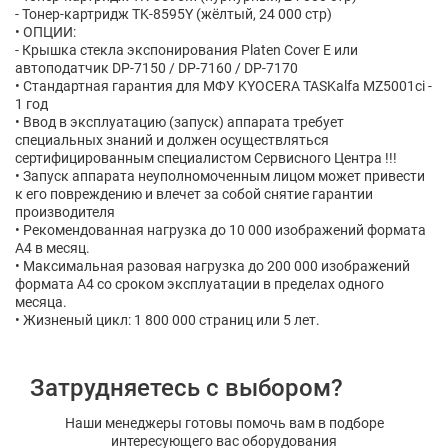
- Тонер-картридж TK-8595Y (жёлтый, 24 000 стр)
• ОПЦИИ:
- Крышка стекла экспонирования Platen Cover E или
автоподатчик DP-7150 / DP-7160 / DP-7170
• Стандартная гарантия для МФУ KYOCERA TASKalfa MZ5001ci -
1 год
• Ввод в эксплуатацию (запуск) аппарата требует
специальных знаний и должен осуществляться
сертифицированным специалистом Сервисного Центра !!!
• Запуск аппарата неуполномоченным лицом может привести
к его повреждению и влечет за собой снятие гарантии
производителя
• Рекомендованная нагрузка до 10 000 изображений формата
A4 в месяц.
• Максимальная разовая нагрузка до 200 000 изображений
формата A4 со сроком эксплуатации в пределах одного
месяца.
• Жизненый цикл: 1 800 000 страниц или 5 лет.
Затрудняетесь с выбором?
Наши менеджеры готовы помочь вам в подборе
интересующего вас оборудования