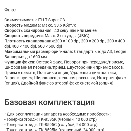
Факс
Совместимость:
ITU-T Super G3
Скорость модема:
Макс. 33,6 Кбит/с
Скорость сканирования:
2,0 секунды или менее
Скорость передачи:
Макс. 3 секунды (JBIG)
Плотность сканирования:
200 × 100 dpi, 200 × 200 dpi, 200 × 400
dpi, 400 × 400 dpi, 600 × 600 dpi
Максимальный размер оригинала:
Стандартные: до A3, Ledger
Баннеры::
до 1600 мм
Функции факса:
Сетевой факс, Поворот при передаче/приеме,
Шифрованная передача/прием, Двусторонний прием факсов,
Прием в память, Почтовый ящик, Удаленная диагностика,
Опрос и прием, Широковещательная рассылка, Интернет-факс
(опция), Двойной факс со второй факс-системой (опция)
Базовая комплектация
• Для эксплуатации аппарата необходимо приобрести:
- Тонер-картридж TK-8595K (чёрный, 40 000 стр)
- Тонер-картридж TK-8595C (голубой, 24 000 стр)
- Тонер-картридж TK-8595M (пурпурный, 24 000 стр)