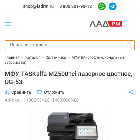
shop@ladrm.ru
8 800 301-90-12
Главная
>
Каталог
>
Оргтехника
>
МФУ (Многофункциональные
устройства)
МФУ TASKalfa MZ5001ci лазерное цветное,
UG-53
Сравнить
Отложить
Артикул: 110C2K3NL0+1603XG0NL0