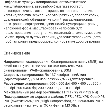
Цифровые функции копирования:
автоматическое
масштабирование, автовыбор бумаги,автостарт,
автопереключение лотков, приоритетное копирование,
негатив/позитив, зеркальное отображение, поворот копии,
удаление полей, объединение копий, разделение копий,
электронная сортировка, сдвиг полей, нумерация страниц,
наложение форм, масштабирование по осям X/Y,
предотвращение проступания, текстовый штамп, нумерация
Бейтса, пропуск пустых страниц, удаление указанного цвета,
пробная копия, предпросмотр, копирование удостоверений
Сканирование
Направления сканирования:
Сканирование в папку (SMB), на
email, на FTP, на FTP по SSL, на USB-носитель, WSD-
сканирование, TWAIN-сканирование, DSM
Скорость сканирования:
До 137 изображений/мин
(одностороннее) / 274 изображений/мин (двустороннее)
Разрешение сканирования:
600 × 600 dpi, 400 × 400 dpi, 300 ×
300 dpi, 200 × 400 dpi, 200 × 200 dpi, 200 × 100 dpi
Максимальный размер оригинала:
11" × 17" (279 × 432 мм)
Поддерживаемые форматы файлов:
TIFF, JPEG, XPS, OpenXPS,
PDF (сжатие MMR/JPG/High-Compression), опционально PDF с
распознаванием текста (OCR), файлы MS Office