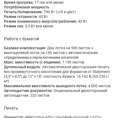
Время прогрева:
17 сек или менее
Потребляемая мощность
Печать/Копирование:
790 Вт (ч/б и цвет)
Режим готовности:
45 Вт
Режим пониженного энергопотребления:
40 Вт
Режим сна:
0,5 Вт или менее
Работа с бумагой
Базовая комплектация:
Два лотка на 500 листов +
многоцелевой лоток на 150 листов с автоматическим
определением и переключением носителей
Макс. вместимость (с опциями):
7 150 листов
Дуплексный модуль:
Автоматическая двусторонняя печать
без промежуточного накопления для форматов от Statement
(5,5" × 8,5") до 12" × 18", плотность бумаги: 16-142 lb (60-256 г/
м²)
Максимальная вместимость выходного лотка:
4 000 листов
Автоподатчик документов:
Опциональный двухсторонний
автоподатчик: 320 листов
Печать
Процессор:
ARM Cortex-A53 с тактовой частотой 1,6 ГГц