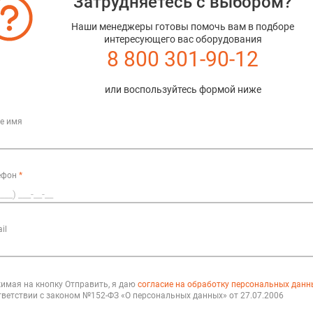
Затрудняетесь с выбором?
МФУ Sharp BP-60C45EU
МФУ Sharp BP-70C31EU
Наши менеджеры готовы помочь вам в подборе
МФУ Sharp BP-70C36EU
интересующего вас оборудования
МФУ Sharp BP-70C45EU
8 800 301-90-12
МФУ Sharp BP-70C55EU
МФУ Sharp BP-70C65EU
МФУ Sharp BP-50M26EU
или воспользуйтесь формой ниже
МФУ Sharp BP-50M31EU
МФУ Sharp BP-50M36EU
е имя
МФУ Sharp BP-50M45EU
МФУ Sharp BP-50M55EU
МФУ Sharp BP-50M65EU
МФУ Sharp BP-70M31EU
МФУ Sharp BP-70M36EU
ефон
*
МФУ Sharp BP-70M45EU
МФУ Sharp BP-70M55EU
МФУ Sharp BP-70M65EU
МФУ Sharp BP-51C26EU
il
МФУ Sharp BP-51C31EU
МФУ Sharp BP-51C36EU
МФУ Sharp BP-51C45EU
МФУ Sharp BP-51C55EU
имая на кнопку Отправить, я даю
согласие на обработку персональных данн
МФУ Sharp BP-51C65EU
тветствии с законом №152-ФЗ «О персональных данных» от 27.07.2006
МФУ Sharp BP-56C26EU