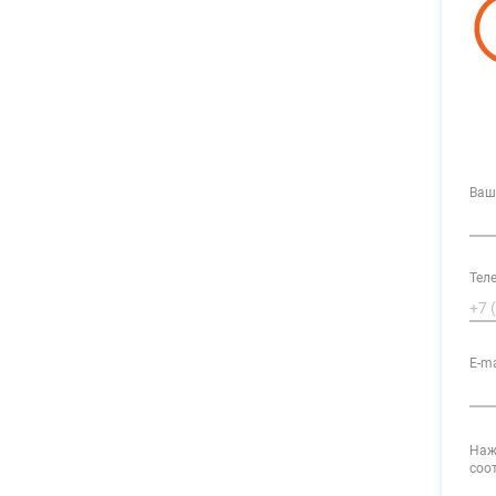
Ваш
Тел
E-ma
Наж
соо