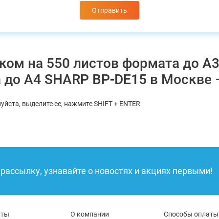
МФУ Sharp BP-61C31EU
МФУ Sharp BP-61C36EU
Отправить
МФУ Sharp BP-61C45EU
МФУ Sharp BP-71C31EU
МФУ Sharp BP-71C36EU
МФУ Sharp BP-71C45EU
МФУ Sharp
тком на 550 листов формата до 
а до A4 SHARP BP-DE15 в Москве 
уйста, выделите ее, нажмите SHIFT + ENTER
рассылку, узнавайте о новостях и акциях первыми!
кты
О компании
Способы оплаты