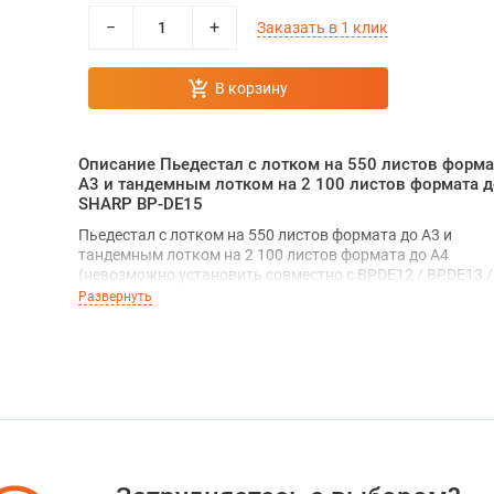
−
+
Заказать в 1 клик
В корзину
Описание Пьедестал с лотком на 550 листов форма
A3 и тандемным лотком на 2 100 листов формата д
SHARP BP-DE15
Пьедестал с лотком на 550 листов формата до A3 и
тандемным лотком на 2 100 листов формата до A4
(невозможно установить совместно с BPDE12 / BPDE13 /
BPDE14)
Развернуть
Совместимость:
МФУ Sharp BP-50C26EU
МФУ Sharp BP-50C31EU
МФУ Sharp BP-50C36EU
МФУ Sharp BP-50C45EU
МФУ Sharp BP-50C55EU
МФУ Sharp BP-50C65EU
МФУ Sharp BP-55C26EU
МФУ Sharp BP-60C31EU
МФУ Sharp BP-60C36EU