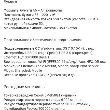
Бумага
Форматы бумаги
A6 – A4, конверты
Плотность бумаги
55 – 220 г/м²
Стандартная емкость лотков
550 листов (кассета 500 л. +
лоток ручной подачи 50 л.)
Максимальная емкость лотков
2 350 листов
Программное обеспечение и подключение
Поддерживаемые ОС
Windows, macOS (10.10-14), Linux
Интерфейсы
USB 2.0 (High Speed), USB 3.0 (SuperSpeed),
Ethernet 10/100/1000 Base-T
Беспроводная связь
Wi‑Fi (IEEE802.11 a/b/g/n/ac), NFC, QR-код
Мобильная печать
Apple AirPrint, Mopria, Sharp Print Service
Plugin, Sharpdesk Mobile
Сетевые протоколы
TCP/IP (IPv4/IPv6) и др.
Расходные материалы
Тонер-картриджи
Серия BP-B50GT (черный)
Ресурс стартового черного тонера
6 000 страниц
Ресурс стандартного черного тонера
30 000 страниц
Фотобарабан
Ресурс 100 000 страниц