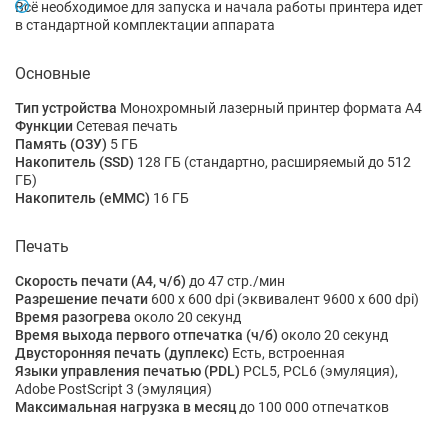
Всё необходимое для запуска и начала работы принтера идет
в стандартной комплектации аппарата
Основные
Тип устройства
Монохромный лазерный принтер формата A4
Функции
Сетевая печать
Память (ОЗУ)
5 ГБ
Накопитель (SSD)
128 ГБ (стандартно, расширяемый до 512
ГБ)
Накопитель (eMMC)
16 ГБ
Печать
Скорость печати (A4, ч/б)
до 47 стр./мин
Разрешение печати
600 x 600 dpi (эквивалент 9600 x 600 dpi)
Время разогрева
около 20 секунд
Время выхода первого отпечатка (ч/б)
около 20 секунд
Двусторонняя печать (дуплекс)
Есть, встроенная
Языки управления печатью (PDL)
PCL5, PCL6 (эмуляция),
Adobe PostScript 3 (эмуляция)
Максимальная нагрузка в месяц
до 100 000 отпечатков