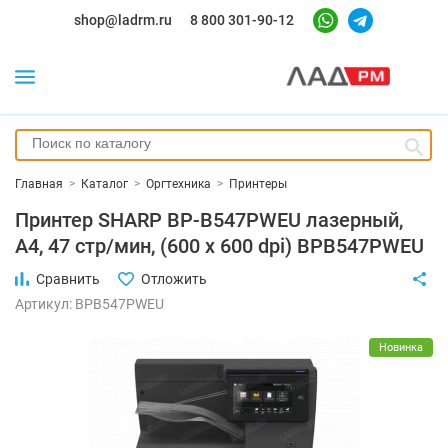
shop@ladrm.ru
8 800 301-90-12
Главная
>
Каталог
>
Оргтехника
>
Принтеры
Принтер SHARP BP-B547PWEU лазерный,
А4, 47 стр/мин, (600 x 600 dpi) BPB547PWEU
Сравнить
Отложить
Артикул: BPB547PWEU
Новинка