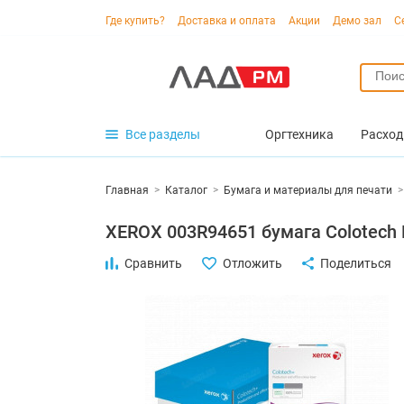
Где купить?
Доставка и оплата
Акции
Демо зал
С
Все разделы
Оргтехника
Расход
Главная
>
Каталог
>
Бумага и материалы для печати
>
XEROX 003R94651 бумага Colotech P
Сравнить
Отложить
Поделиться