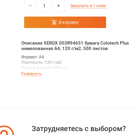
−
+
Заказать в 1 клик
В корзину
Описание XEROX 003R94651 бумага Colotech Plus
немелованная А4, 120 г/м2, 500 листов
Формат: А4
Плотность: 120 г/м2
Листов в пачке: 500 шт.
Белизна: 170 ± 3 CIE
Развернуть
Применение: для копиров, струйных и лазерных принтер
Особенности: однородная структура, гладкая поверхнос
высокая степень белизны, высокая непрозрачность лис
Старый артикул: 003R98847
В коробке 4 пачки
Цена за 1 пачку
Затрудняетесь с выбором?