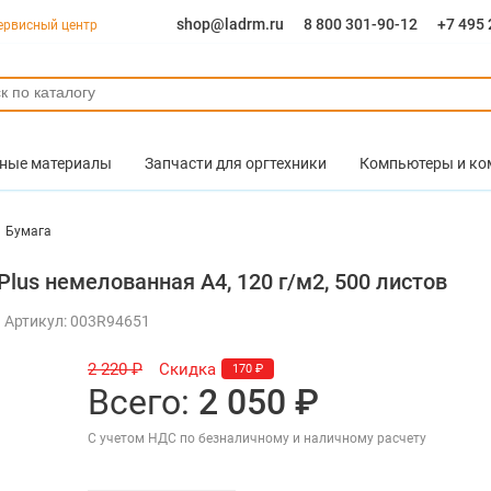
shop@ladrm.ru
8 800 301-90-12
+7 495 
ервисный центр
ные материалы
Запчасти для оргтехники
Компьютеры и к
Бумага
lus немелованная А4, 120 г/м2, 500 листов
Артикул: 003R94651
2 220 ₽
Скидка
170 ₽
Всего:
2 050 ₽
С учетом НДС по безналичному и наличному расчету