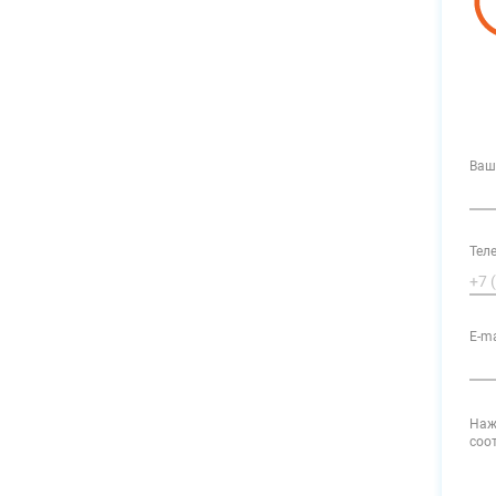
Ваш
Тел
E-ma
Наж
соо