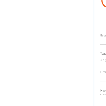
Ваш
Тел
E-ma
Наж
соо