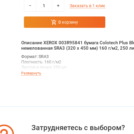
−
+
Заказать в 1 клик
В корзину
Описание XEROX 003R95841 бумага Colotech Plus Bl
немелованная SRA3 (320 x 450 мм) 160 г/м2, 250 л
Формат: SRА3
Плотность: 160 г/м2
Листов в пачке: 250 шт.
Белизна: 170 ± 3 CIE
Развернуть
Применение: для копиров, струйных и лазерных принтер
Особенности: однородная структура, гладкая поверхнос
высокая степень белизны, высокая непрозрачность лис
Старый артикул: 003R97965
Цена за 1 пачку
Затрудняетесь с выбором?