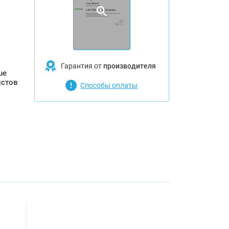
Гарантия от
производителя
ue
истов
Способы оплаты
ов
ть,
та