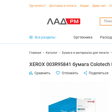
Где купить?
Доставка и оплата
Акции
Демо зал
С
Все разделы
Оргтехника
Расход
Главная
>
Каталог
>
Бумага и материалы для печати
>
XEROX 003R95841 бумага Colotech P
Сравнить
Отложить
Поделиться