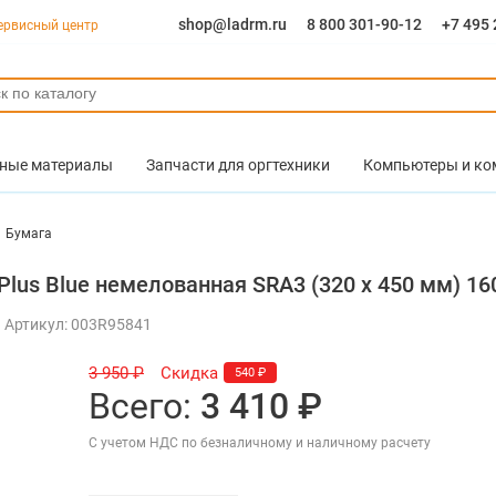
shop@ladrm.ru
8 800 301-90-12
+7 495 
ервисный центр
ные материалы
Запчасти для оргтехники
Компьютеры и к
Бумага
lus Blue немелованная SRA3 (320 x 450 мм) 160
Артикул: 003R95841
3 950 ₽
Скидка
540 ₽
Всего:
3 410 ₽
С учетом НДС по безналичному и наличному расчету