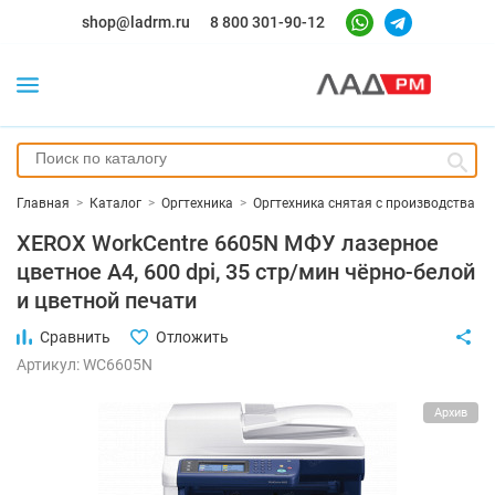
shop@ladrm.ru
8 800 301-90-12
Главная
>
Каталог
>
Оргтехника
>
Оргтехника снятая с производства
XEROX WorkCentre 6605N МФУ лазерное
цветное А4, 600 dpi, 35 стр/мин чёрно-белой
и цветной печати
Сравнить
Отложить
Артикул: WC6605N
Архив