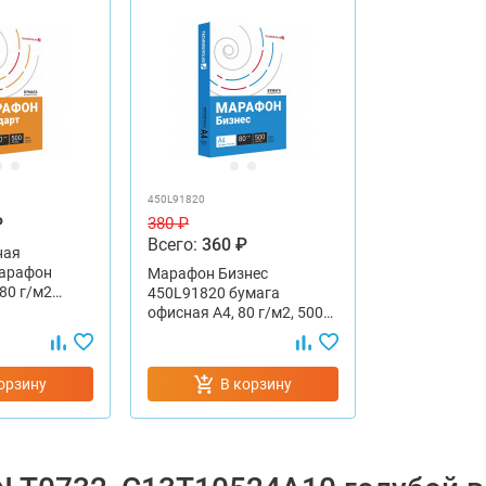
EPSON Stylus TX400
EPSON Stylus TX409
EPSON Stylus TX410
EPSON Stylus TX419
EPSON Stylus TX550W
EPSON Stylus Office T30
EPSON Stylus Office T40W
EPSON Stylus Office TX300F
EPSON Stylus Office TX510FN
EPSON Stylus Office TX600FW
450L91820
₽
380 ₽
Всего:
360 ₽
ная
арафон
Марафон Бизнес
 80 г/м2…
450L91820 бумага
офисная А4, 80 г/м2, 500…
орзину
В корзину