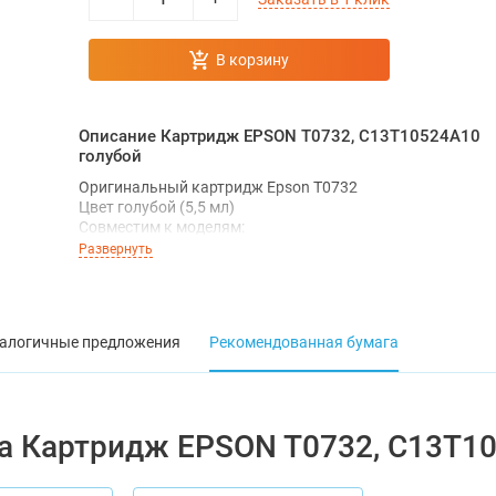
В корзину
Описание Картридж EPSON T0732, C13T10524А10
голубой
Оригинальный картридж Epson T0732
Цвет голубой (5,5 мл)
Совместим к моделям:
EPSON Stylus Photo R2880EPSON Stylus C79
Развернуть
EPSON Stylus C110
EPSON Stylus CX3900
EPSON Stylus CX4900
EPSON Stylus CX5900
алогичные предложения
Рекомендованная бумага
EPSON Stylus CX6900F
EPSON Stylus CX7300
EPSON Stylus CX8300
EPSON Stylus CX9300F
EPSON Stylus TX200
а Картридж EPSON T0732, C13T10
EPSON Stylus TX209
EPSON Stylus TX210
EPSON Stylus TX219