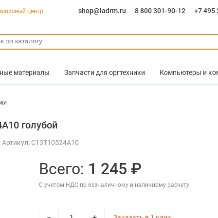
shop@ladrm.ru
8 800 301-90-12
+7 495 
ервисный центр
ные материалы
Запчасти для оргтехники
Компьютеры и к
жи
4А10 голубой
Артикул: C13T10524A10
Всего:
1 245 ₽
С учетом НДС по безналичному и наличному расчету
−
+
Заказать в 1 клик