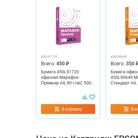
450L91720
450L90649
Всего:
450 ₽
Всего:
350 
Бумага 450L91720
Бумага офис
офисная Марафон
450L90649 М
Премьер А4, 80 г/м2, 500…
Стандарт А4,
В корзину
В к